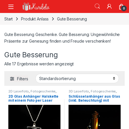
Skip to navigation
Skip to content
0
Start
Produkt Anlass
Gute Besserung
Gute Besserung Geschenke. Gute Besserung: Ungewöhnliche
Präsente zur Genesung finden und Freude verschenken!
Gute Besserung
Alle 17 Ergebnisse werden angezeigt
Filters
2D Laserfoto
,
Fotogeschenke
,
3D Laserfoto
,
Fotogeschenke
,
Geschenkartikel
Geschenkartikel
2D Glas Anhänger Halskette
Schlüsselanhänger aus Glas
mit einem Foto per Laser
(inkl. Beleuchtung) mit
graviert
einem Foto nach Wahl
Lasergravur in 2D oder 3D