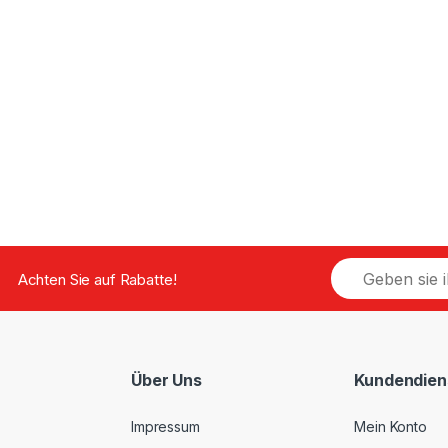
E
Achten Sie auf Rabatte!
m
a
i
l
*
Über Uns
Kundendien
Impressum
Mein Konto