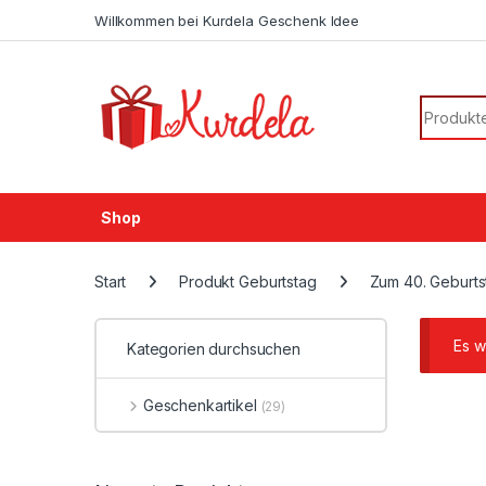
Skip to navigation
Skip to content
Willkommen bei Kurdela Geschenk Idee
Search f
Shop
Start
Produkt Geburtstag
Zum 40. Geburts
Es w
Kategorien durchsuchen
Geschenkartikel
(29)