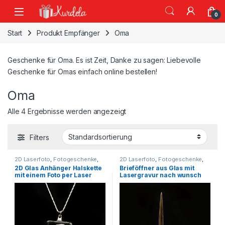
Skip to navigation
Skip to content
0
Start
Produkt Empfänger
Oma
Geschenke für Oma. Es ist Zeit, Danke zu sagen: Liebevolle
Geschenke für Omas einfach online bestellen!
Oma
Alle 4 Ergebnisse werden angezeigt
Filters
2D Laserfoto
,
Fotogeschenke
,
2D Laserfoto
,
Fotogeschenke
,
Geschenkartikel
Geschenkartikel
2D Glas Anhänger Halskette
Brieföffner aus Glas mit
mit einem Foto per Laser
Lasergravur nach wunsch
graviert