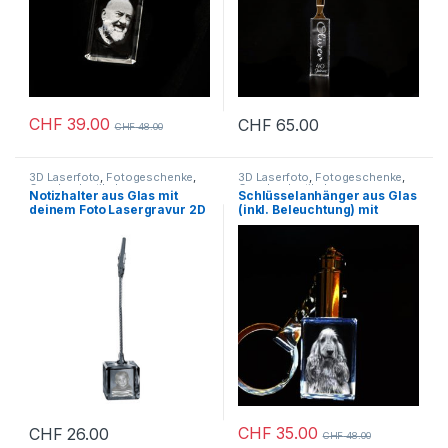
CHF
39.00
CHF
65.00
CHF
48.00
3D Laserfoto
,
Fotogeschenke
,
3D Laserfoto
,
Fotogeschenke
,
Geschenkartikel
Geschenkartikel
Notizhalter aus Glas mit
Schlüsselanhänger aus Glas
deinem Foto Lasergravur 2D
(inkl. Beleuchtung) mit
oder 3D
einem Foto nach Wahl
Lasergravur in 2D oder 3D
CHF
35.00
CHF
26.00
CHF
48.00