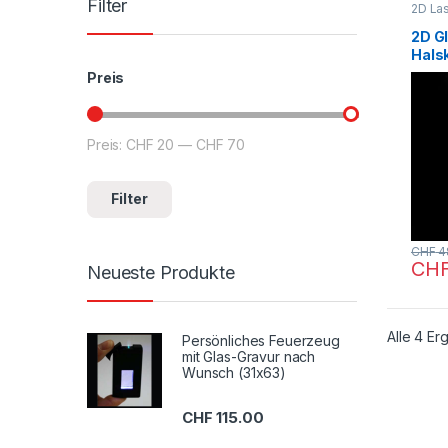
Filter
2D La
Fotog
Gesch
2D G
Hals
Foto 
Preis
Preis:
CHF 20
—
CHF 70
Min. Preis
Max. Preis
Filter
CHF
4
CH
Neueste Produkte
Alle 4 E
Persönliches Feuerzeug
mit Glas-Gravur nach
Wunsch (31x63)
CHF
115.00