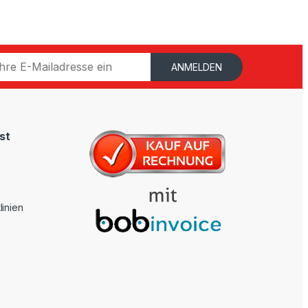
ANMELDEN
st
linien