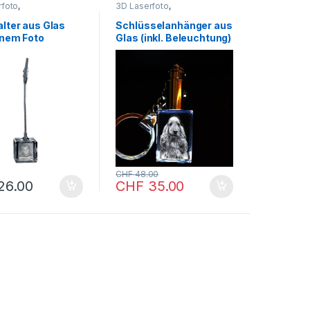
rfoto
,
3D Laserfoto
,
chenke
,
Fotogeschenke
,
kartikel
Geschenkartikel
alter aus Glas
Schlüsselanhänger aus
inem Foto
Glas (inkl. Beleuchtung)
ravur 2D oder 3D
mit einem Foto nach
Wahl Lasergravur in 2D
oder 3D
CHF
48.00
26.00
CHF
35.00