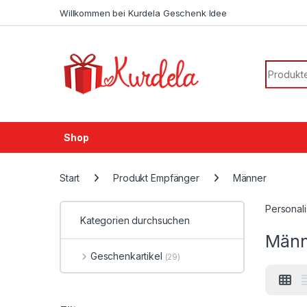
Skip to navigation
Skip to content
Willkommen bei Kurdela Geschenk Idee
Search f
Shop
Start
Produkt Empfänger
Männer
Personal
Kategorien durchsuchen
Männ
Geschenkartikel
(29)