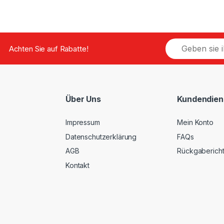
E
Achten Sie auf Rabatte!
m
a
i
l
*
Über Uns
Kundendien
Impressum
Mein Konto
Datenschutzerklärung
FAQs
AGB
Rückgabericht
Kontakt