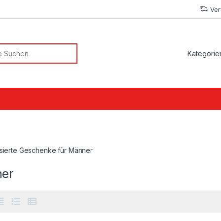
Ver
or:
isierte Geschenke für Männer
er