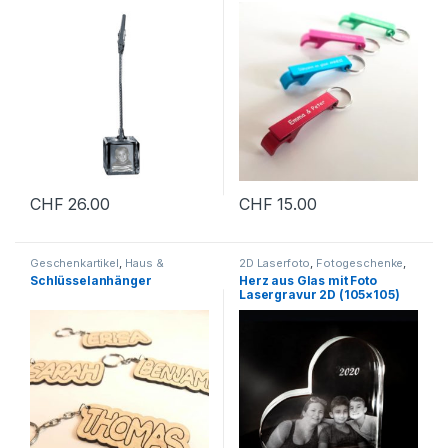
oder 3D
CHF
26.00
CHF
15.00
Geschenkartikel
,
Haus &
2D Laserfoto
,
Fotogeschenke
,
Wohnen
,
Personalisierte
Geschenkartikel
,
Personalisierte
Schlüsselanhänger
Herz aus Glas mit Foto
Geschenke
Geschenke
Lasergravur 2D (105×105)