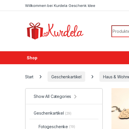
Skip to navigation
Skip to content
Willkommen bei Kurdela Geschenk Idee
Search f
Shop
Start
Geschenkartikel
Haus & Wohn
Show All Categories
Geschenkartikel
(29)
Fotogeschenke
(19)