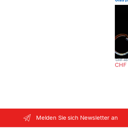
mit ei
Laserg
CHF
48
CHF
Melden Sie sich Newsletter an