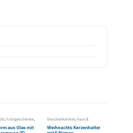
oto
,
Fotogeschenke
,
Geschenkartikel
,
Haus &
rtikel
,
Personalisierte
Wohnen
,
Personalisierte
ke
Geschenke
orm aus Glas mit
Weihnachts Kerzenhalter
sergravur 2D
mit 5 Namen