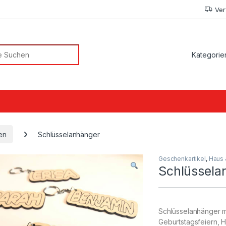
Ver
or:
en
Schlüsselanhänger
Geschenkartikel
,
Haus
Schlüssela
Schlüsselanhänger mi
Geburtstagsfeiern, H