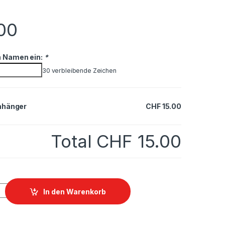
00
n Namen ein:
*
30
verbleibende Zeichen
nhänger
CHF 15.00
Total
CHF 15.00
 quantity
In den Warenkorb