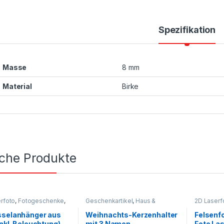
Spezifikation
Masse
8 mm
Material
Birke
iche Produkte
rfoto
,
Fotogeschenke
,
Geschenkartikel
,
Haus &
2D Laserf
kartikel
Wohnen
,
Personalisierte
Geschenka
Geschenke
Geschen
sselanhänger aus
Weihnachts-Kerzenhalter
Felsenf
inkl. Beleuchtung)
mit 3 Namen
Foto La