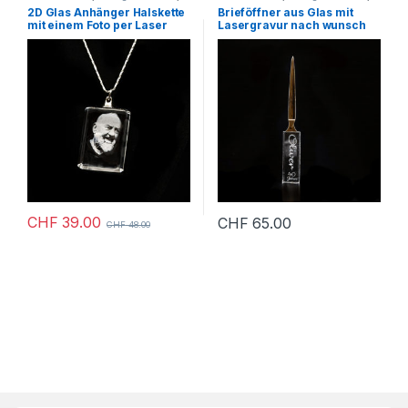
Geschenkartikel
Geschenkartikel
2D Glas Anhänger Halskette
Brieföffner aus Glas mit
mit einem Foto per Laser
Lasergravur nach wunsch
graviert
CHF
39.00
CHF
65.00
CHF
48.00